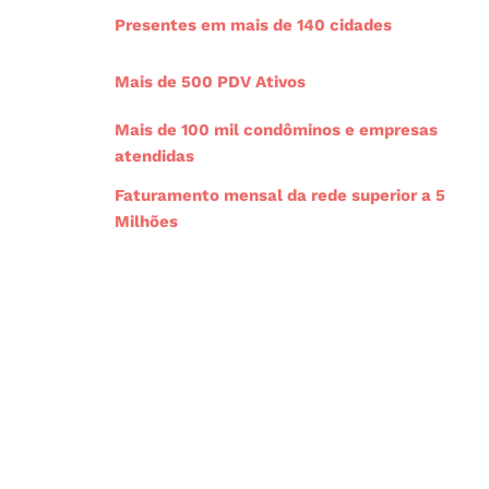
a
g
b
o
d
Presentes em mais de 140 cidades
p
r
e
o
i
p
a
k
n
Mais de 500 PDV Ativos
m
-
-
0
0
Mais de 100 mil condôminos e empresas
2
2
atendidas
Faturamento mensal da rede superior a 5
Milhões
Com um modelo de negócio inteligente e
altamente lucrativo, estamos transformando o
varejo autônomo.
Junte-se a nós e faça parte
dessa trajetória de sucesso!
QUERO TRAZER A MERCADEX
PRO MEU CONDOMÍNIO